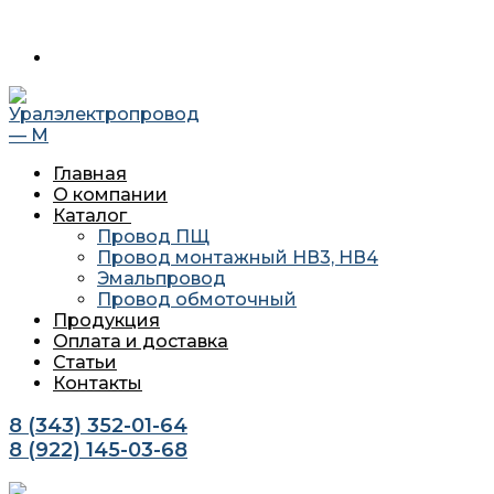
Перейти
Меню
Закрыть
620034 г. Екатеринбург, ул. Агриппины Полежаевой 10А офи
к
содержимому
Главная
О компании
Каталог
Провод ПЩ
Провод монтажный НВ3, НВ4
Эмальпровод
Провод обмоточный
Продукция
Оплата и доставка
Статьи
Контакты
8 (343) 352-01-64
8 (922) 145-03-68