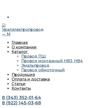
Перейти
Меню
Закрыть
620034 г. Екатеринбург, ул. Агриппины Полежаевой 10А
к
офис 201
содержимому
Главная
О компании
Каталог
Провод ПЩ
Провод монтажный НВ3, НВ4
Эмальпровод
Провод обмоточный
Продукция
Оплата и доставка
Статьи
Контакты
8 (343) 352-01-64
8 (922) 145-03-68