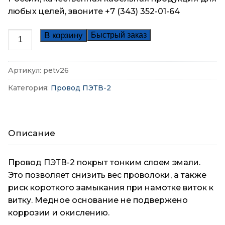
любых целей, звоните +7 (343) 352-01-64
Количество
В корзину
Быстрый заказ
товара
Провод
Артикул:
petv26
ПЭТВ-2
1,18
Категория:
Провод ПЭТВ-2
мм
Описание
Провод ПЭТВ-2 покрыт тонким слоем эмали.
Это позволяет снизить вес проволоки, а также
риск короткого замыкания при намотке виток к
витку. Медное основание не подвержено
коррозии и окислению.