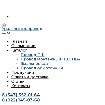
Перейти
Меню
Закрыть
620034 г. Екатеринбург, ул. Агриппины Полежаевой 10А
к
офис 201
содержимому
Главная
О компании
Каталог
Провод ПЩ
Провод монтажный НВ3, НВ4
Эмальпровод
Провод обмоточный
Продукция
Оплата и доставка
Статьи
Контакты
8 (343) 352-01-64
8 (922) 145-03-68