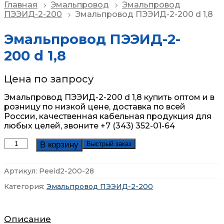
Главная
Эмальпровод
Эмальпровод
ПЭЭИД-2-200
Эмальпровод ПЭЭИД-2-200 d 1,8
Эмальпровод ПЭЭИД-2-
200 d 1,8
Цена по запросу
Эмальпровод ПЭЭИД-2-200 d 1,8 купить оптом и в
розницу по низкой цене, доставка по всей
России,
качественная кабельная продукция для
любых целей, звоните +7 (343) 352-01-64
Количество
В корзину
Быстрый заказ
товара
Эмальпровод
Артикул:
Peeid2-200-28
ПЭЭИД-2-
200
Категория:
Эмальпровод ПЭЭИД-2-200
d
1,8
Описание