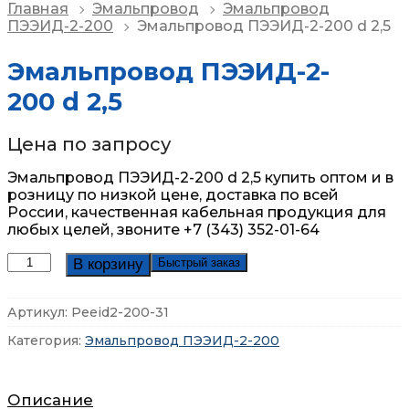
Главная
Эмальпровод
Эмальпровод
ПЭЭИД-2-200
Эмальпровод ПЭЭИД-2-200 d 2,5
Эмальпровод ПЭЭИД-2-
200 d 2,5
Цена по запросу
Эмальпровод ПЭЭИД-2-200 d 2,5 купить оптом и в
розницу по низкой цене, доставка по всей
России,
качественная кабельная продукция для
любых целей, звоните +7 (343) 352-01-64
Количество
В корзину
Быстрый заказ
товара
Эмальпровод
Артикул:
Peeid2-200-31
ПЭЭИД-2-
200
Категория:
Эмальпровод ПЭЭИД-2-200
d
2,5
Описание