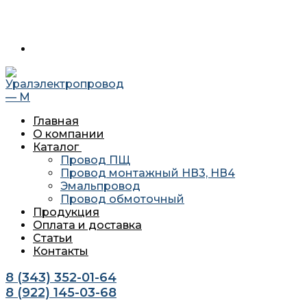
Перейти
Меню
Закрыть
620034 г. Екатеринбург, ул. Агриппины Полежаевой 10А
к
офис 201
содержимому
Главная
О компании
Каталог
Провод ПЩ
Провод монтажный НВ3, НВ4
Эмальпровод
Провод обмоточный
Продукция
Оплата и доставка
Статьи
Контакты
8 (343) 352-01-64
8 (922) 145-03-68