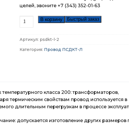
целей, звоните +7 (343) 352-01-63
Количество
В корзину
Быстрый заказ
товара
Провод
Артикул:
psdkt-l-2
ПСДКТ-
Л
Категория:
Провод ПСДКТ-Л
d
0,9
 температурного класса 200: трансформаторов,
аря термическим свойствам провод используется в
мого длительным перегрузкам в процессе эксплуат
чание: допускается изготовление других размеров 