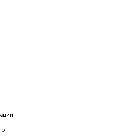
ации.
по