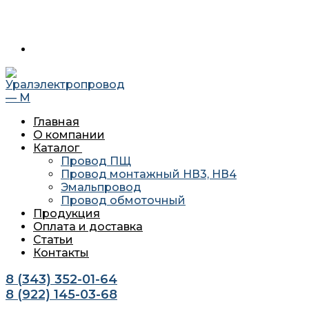
Перейти
Меню
Закрыть
620034 г. Екатеринбург, ул. Агриппины Полежаевой 10А
к
офис 201
содержимому
Главная
О компании
Каталог
Провод ПЩ
Провод монтажный НВ3, НВ4
Эмальпровод
Провод обмоточный
Продукция
Оплата и доставка
Статьи
Контакты
8 (343) 352-01-64
8 (922) 145-03-68