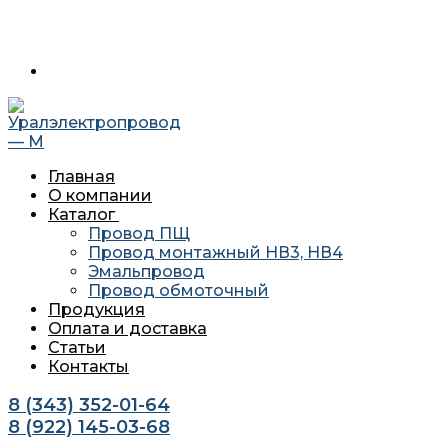
Перейти
Меню
Закрыть
620034 г. Екатеринбург, ул. Агриппины Полежаевой 10А
к
офис 201
содержимому
Главная
О компании
Каталог
Провод ПЩ
Провод монтажный НВ3, НВ4
Эмальпровод
Провод обмоточный
Продукция
Оплата и доставка
Статьи
Контакты
8 (343) 352-01-64
8 (922) 145-03-68