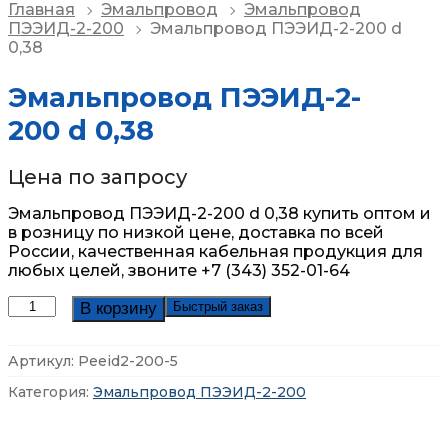
Главная
Эмальпровод
Эмальпровод
ПЭЭИД-2-200
Эмальпровод ПЭЭИД-2-200 d
0,38
Эмальпровод ПЭЭИД-2-
200 d 0,38
Цена по запросу
Эмальпровод ПЭЭИД-2-200 d 0,38 купить оптом и
в розницу по низкой цене, доставка по всей
России,
качественная кабельная продукция для
любых целей, звоните +7 (343) 352-01-64
Количество
В корзину
Быстрый заказ
товара
Эмальпровод
Артикул:
Peeid2-200-5
ПЭЭИД-2-
200
Категория:
Эмальпровод ПЭЭИД-2-200
d
0,38